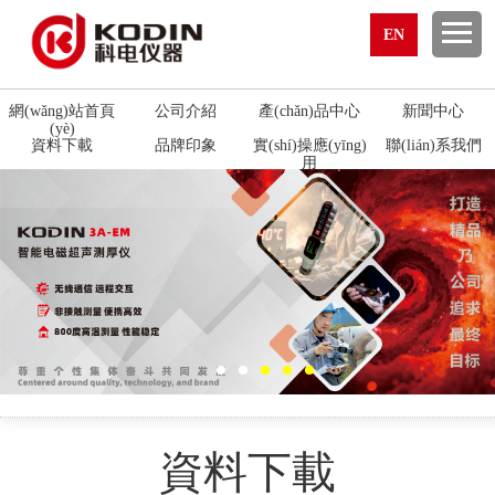
EN
網(wǎng)站首頁
公司介紹
產(chǎn)品中心
新聞中心
(yè)
資料下載
品牌印象
實(shí)操應(yīng)
聯(lián)系我們
用
資料下載