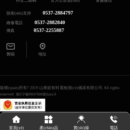
抖音二維碼
官方公眾號(hào)
客服微信
0537-2884797
技術(shù)支持
0537-2882840
維修電話
0537-2255887
傳真
郵箱
地址
版權(quán)所有? 2019 山東銳智科電檢測(cè)儀器有限公司 All rights
reserved
魯ICP備09047686號(hào)-8
實(shí)操
首頁(yè)
產(chǎn)品
電話