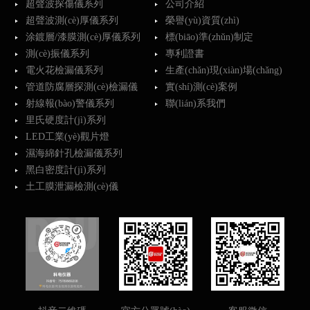
超聲波探傷儀系列
公司介紹
超聲波測(cè)厚儀系列
榮譽(yù)資質(zhì)
涂鍍層/漆膜測(cè)厚儀系列
標(biāo)準(zhǔn)制定
測(cè)振儀系列
專利證書
電火花檢漏儀系列
生產(chǎn)現(xiàn)場(chǎng)
管道防腐層探測(cè)檢漏儀
實(shí)測(cè)案例
射線報(bào)警儀系列
聯(lián)系我們
里氏硬度計(jì)系列
LED工業(yè)觀片燈
濕海綿針孔檢漏儀系列
黑白密度計(jì)系列
土工膜泄漏檢測(cè)儀